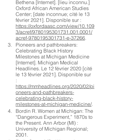
Bethena [Internet]. [lieu inconnu.] 
Oxford African American Studies 
Center; [date inconnue; cité le 13 
février 2021]. Disponible sur : 
https://oxfordaasc.com/view/10.109
3/acref/9780195301731.001.0001/
acref-9780195301731-e-37266
. 
Pioneers and pathbreakers: 
Celebrating Black History 
Milestones at Michigan Medicine 
[Internet]. Michigan Medical 
Headlines. Le 12 février 2020 [cité 
le 13 février 2021]. Disponible sur 
: 
https://mmheadlines.org/2020/02/pi
oneers-and-pathbreakers-
celebrating-black-history-
milestones-at-michigan-medicine/
. 
Bordin R. Women at Michigan: The 
“Dangerous Experiment,” 1870s to 
the Present. Ann Arbor (MI) : 
University of Michigan Regional; 
2001. 