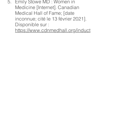
Emily Stowe MD : Women in 
Medicine [Internet]. Canadian 
Medical Hall of Fame; [date 
inconnue; cité le 13 février 2021]. 
Disponible sur : 
https://www.cdnmedhall.org/induct
ees/emilystowe#:~:text=It%20was
%20not%20until%201871,Physicia
ns%20and%20Surgeons%20of%2
0Ontario
. 
Weiner S. Celebrating 10 women 
medical pioneers [Internet]. 
Association of American Medical 
Colleges; [3 mars 2020; cité le 13 
février]. Disponible sur : 
https://www.aamc.org/news-
insights/celebrating-10-women-
medical-pioneers
. 
Spelman College [Internet]. [lieu 
inconnu]: Encyclopedia of African-
American Culture and History; 
[mis à jour le 10 mars 2021; cité le 
13 février 2021]. Disponible sur : 