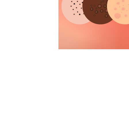
missINFORMED est un organisme à but non-lucratif national conçu pour fourn
données probantes, et en se centrant sur les expériences vécues des femmes
médecin concernant la pertinence ou les risques d’une procédure quelconque p
Veuillez toujours consulter votre médecin ou un(e) professionnel(le) de soi
traitement. L’utilisation de ce site web est uniquement pour votre renseignem
missINFORMED opère principalement sur les terres traditionnelles appartena
Nous espérons supporter les Nations partout sur Turtle Island. Nous reconnai
prenant soin de ces terres et des peuples qui y habitent. Pour ceux/celles s
notre accès aux soins de santé sont le résultat en grande partie de nos exp
continuellement, et de faire de notre mieux d’incorporer les expériences vécue
femme et personne de diverse identite de genre qui habitent dans les limites
soutient ceux/celles avec plusieurs identités. Ceci inclut, mais ne se limite p
personne de douleur. En tant qu’une organisation, nous ferons de notre meill
communautes de couleur et la communaute 2SLGBTQQIA+ ne sont pas des bl
Une reconnaissance foncière, telle que celle-ci, sont de bons commencements
soutenant activement la souveraineté des premières nations, en supportant de
communautes autochtones, ou qui les empêchent de recevoir le soutien qu’ils 
Vous pouvez en apprendre davantage sur les Nations avec lesquelles vous part