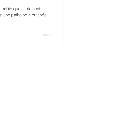
n’existe que seulement
st une pathologie cutanée
n
à propos de
Politique de confidentialité
Conditions d'utilisation
e