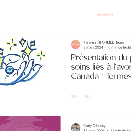
home
about
resources
the missINFORMED Team
8 mars 2024
6 min de lectu
Présentation du 
soins liés à l'av
Canada : Termes
pour parler de l
missINFORMED est heureuse
du projet sur les soins liés 
projet met en lumière le pay
Carly Cihosky
31 janv. 2024
11 min de le