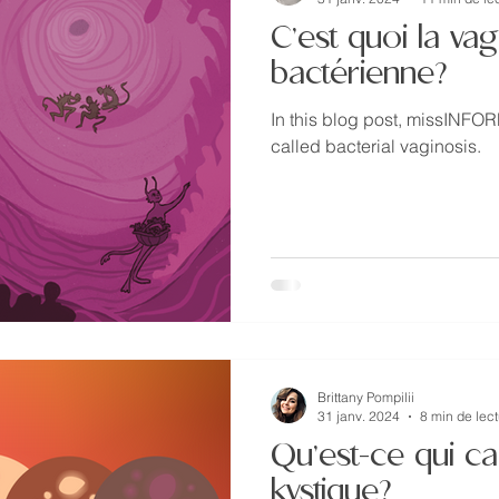
C’est quoi la va
bactérienne?
In this blog post, missINFO
called bacterial vaginosis.
Brittany Pompilii
31 janv. 2024
8 min de lec
Qu’est-ce qui ca
kystique?