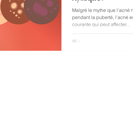
Malgré le mythe que l'acné 
pendant la puberté, l'acné e
courante qui peut affecter...
ir une éducation en matières de santé et pour promouvoir un plaidoyer avisé par le moyen des enseignements fondés sur des
 et des personnes diverses identités de genre. Ces informations ne sont pas conçues pour remplacer le jugement indépendant d’u
our un patient particulier.
ns de santé à propos de vos conditions médicales. missINFORMED ne fournit pas de renseignement médical , de diagnostique ou de
ent personnel.
nt aux peuples Haudenosaunee, Anishinaabe, Attiwonderonk, et Mississauga, et les Mississaugas de la Première Nation Credit.
ssons que nos actions contribuent aux terres sur lesquelles nous vivons et ce, nous sommes chargés d'être les gardien(ne)s
ur notre équipe provenant de descendance immigrante ou canadienne coloniale, nous reconnaissons que nos positions sur la santé, et
ériences vécues, qui comprennent plusieurs privilèges. Nous sommes déterminés d'évaluer et de décoloniser nos pratiques
s des défenseurs et protecteurs des terres au cours de nos travaux. Nous estimons utiliser notre plateforme pour inclure toute
 geographiques de ce qui est presentement le Canada. Nous espérons construire notre organisation de sorte qu’elle représente et
as aux personnes queer, trans, bispirituel(le)s, et non-binaires, y compris ceux/celles qui s’identifient comme noire, autochtone ou un
eur pour que seul quelqu’un avec une experience vecue en parle au nom de leurs communautes, tout en tenant compte que les
ocs monolithiques.
 vers la décolonisation des systèmes coloniaux par lesquels nous opérons, mais elles ne sont pas le seul moyen. Par exemple, en
s politiques et des mouvements qui rétrocèdent les terres aux premières nations, des politiques qui ne condamnent pas
méritent, payer les personnes autochtones lorsque leurs connaissances ou travaux émotionnels sont en demande, et encore plus.
agez ces terres en suivant ce lien .