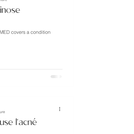
ginose
RMED covers a condition
ture
use l'acné