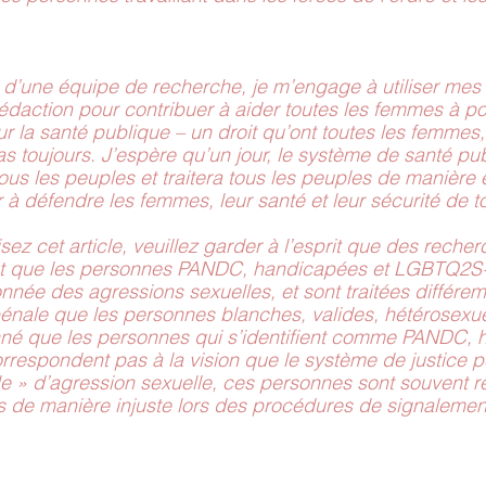
d’une équipe de recherche, je m’engage à utiliser me
édaction pour contribuer à aider toutes les femmes à p
ur la santé publique – un droit qu’ont toutes les femmes
as toujours. J’espère qu’un jour, le système de santé pub
us les peuples et traitera tous les peuples de manière é
er à défendre les femmes, leur santé et leur sécurité de 
isez cet article, veuillez garder à l’esprit que des recher
ent que les personnes PANDC, handicapées et LGBTQ2S+
nnée des agressions sexuelles, et sont traitées différe
énale que les personnes blanches, valides, hétérosexuel
nné que les personnes qui s’identifient comme PANDC, 
espondent pas à la vision que le système de justice pé
le » d’agression sexuelle, ces personnes sont souvent re
es de manière injuste lors des procédures de signalemen