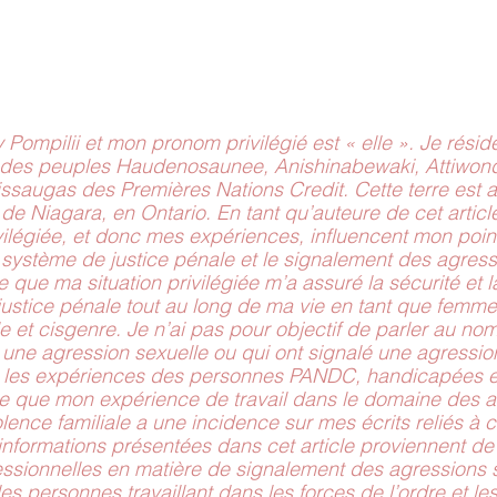
 Pompilii et mon pronom privilégié est « elle ». Je réside
nel des peuples Haudenosaunee, Anishinabewaki, Attiwon
ssaugas des Premières Nations Credit. Cette terre est a
e Niagara, en Ontario. En tant qu’auteure de cet article
vilégiée, et donc mes expériences, influencent mon point
e système de justice pénale et le signalement des agress
e que ma situation privilégiée m’a assuré la sécurité et l
ustice pénale tout au long de ma vie en tant que femme
e et cisgenre. Je n’ai pas pour objectif de parler au nom
une agression sexuelle ou qui ont signalé une agression
ier les expériences des personnes PANDC, handicapées
re que mon expérience de travail dans le domaine des a
olence familiale a une incidence sur mes écrits reliés à c
 informations présentées dans cet article proviennent d
ssionnelles en matière de signalement des agressions s
s personnes travaillant dans les forces de l’ordre et les