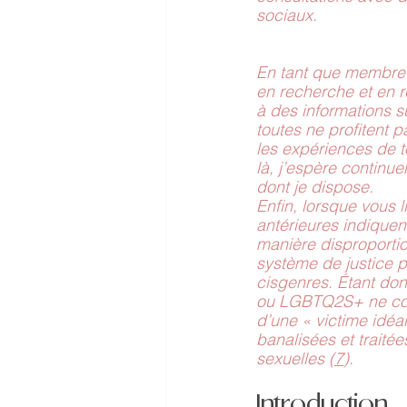
sociaux. 
En tant que membre 
en recherche et en r
à des informations s
toutes ne profitent p
les expériences de to
là, j’espère continu
dont je dispose.
Enfin, lorsque vous l
antérieures indiqu
manière disproportio
système de justice p
cisgenres. Étant do
ou LGBTQ2S+ ne corr
d’une « victime idéa
banalisées et traité
sexuelles (
7
).
Introduction