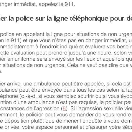
anger immédiat, appelez le 911.
er la police sur la ligne téléphonique pour de
 police en appelant la ligne pour situations de non urge
non le 911) et que vous n’êtes pas en danger immédiat, un
mmédiatement à l’endroit indiqué et évaluera vos besoi
Cette évaluation peut prendre jusqu’à une heure, selon v
ier en uniforme sera envoyé sur les lieux chaque fois q
r situations de non urgence. Cela ne veut pas dire que v
. 
ier arrive, une ambulance peut être appelée, si cela est
ulance peut être envoyée dans tous les cas selon la fa
éphone (c.-à-d. si vous semblez souffrir ou si vous évo
vention d’une ambulance n’est pas requise, le policier pe
constances de l’agression (
8
). Si l’agression sexuelle vien
cemment, le policier peut vous demander de vous rendre
re déposition plutôt que de mener l’enquête à votre domici
e privée, votre espace personnel et d’assurer votre sécu