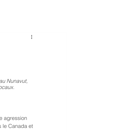
join us
donate
 au Nunavut, 
locaux.
ne agression 
s le Canada et 