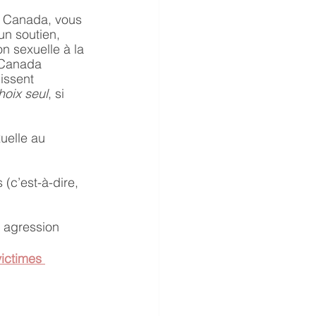
u Canada, vous 
n soutien, 
n sexuelle à la 
 Canada 
issent 
hoix seul
, si 
uelle au 
(c’est-à-dire, 
 agression 
ictimes 