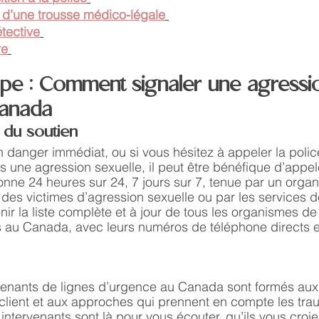
 d’une trousse médico-légale
tective
re
ape : Comment signaler une agressi
Canada
r du soutien
n danger immédiat, ou si vous hésitez à appeler la polic
une agression sexuelle, il peut être bénéfique d’appele
onne 24 heures sur 24, 7 jours sur 7, tenue par un orga
n des victimes d’agression sexuelle ou par les services d
nir la liste complète et à jour de tous les organismes de 
 au Canada, avec leurs numéros de téléphone directs et
rvenants de lignes d’urgence au Canada sont formés aux
 client et aux approches qui prennent en compte les tra
 intervenants sont là pour vous écouter, qu’ils vous croien