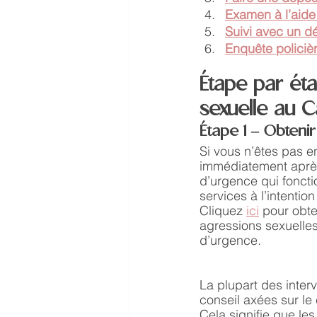
Examen à l’aide
Suivi avec un dé
Enquête policiè
Étape par ét
sexuelle au 
Étape 1 – Obteni
Si vous n’êtes pas e
immédiatement après 
d’urgence qui foncti
services à l’intentio
Cliquez 
ici
 pour obte
agressions sexuelles
d’urgence. 
La plupart des inte
conseil axées sur le
Cela signifie que les