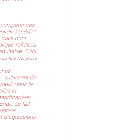
s compétences 
ouvoir accéder 
, mais dont 
lique reflètera 
quitable. D’ici 
tous les moyens 
ches 
 subissent de 
mment dans le 
les et 
handicapées 
nale se fait 
jetées, 
t d’agressions 