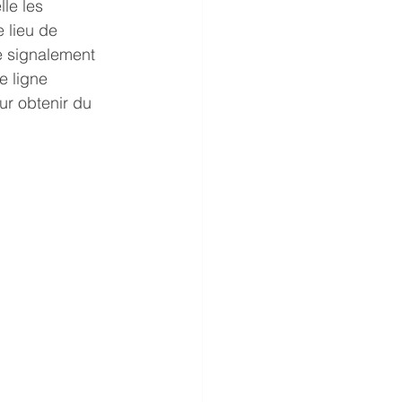
le les 
 lieu de 
e signalement 
e ligne 
ur obtenir du 