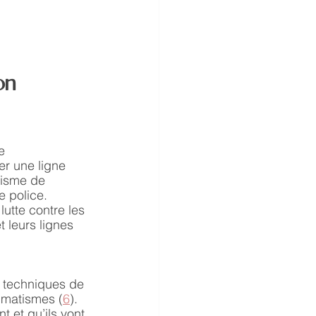
on 
e 
r une ligne 
nisme de 
e police. 
lutte contre les 
 leurs lignes 
 techniques de 
umatismes (
6
). 
t et qu’ils vont 