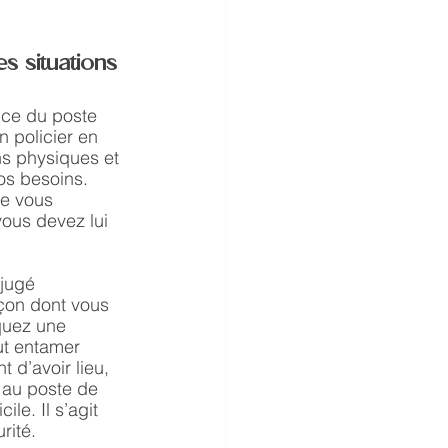
s situations 
nce du poste 
 policier en 
ns physiques et 
os besoins. 
ue vous 
ous devez lui 
 jugé 
çon dont vous 
quez une 
ut entamer 
t d’avoir lieu, 
 au poste de 
le. Il s’agit 
rité. 