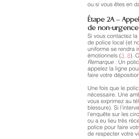
ou si vous êtes en d
Étape 2A – Appel
de non-urgence
Si vous contactez la
de police local (et 
uniforme se rendra i
émotionnels (
3
, 
8
). 
Remarque : 
Un polic
appelez la ligne pou
faire votre déposition
Une fois que le polic
nécessaire. Une amb
vous exprimez au tél
blessure). Si l’inter
l’enquête sur les cir
ou a eu lieu très ré
police pour faire vot
de respecter votre vi