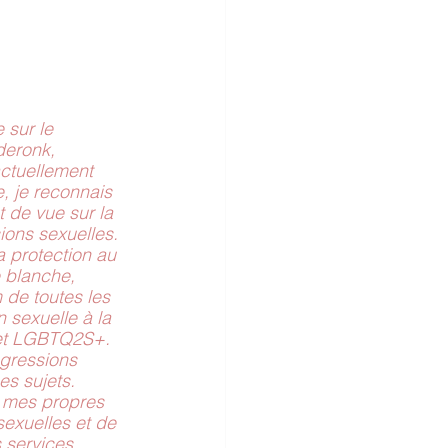
 sur le 
deronk, 
ctuellement 
, je reconnais 
 de vue sur la 
ions sexuelles. 
a protection au 
 blanche, 
 de toutes les 
 sexuelle à la 
 et LGBTQ2S+. 
gressions 
es sujets. 
e mes propres 
exuelles et de 
 services 