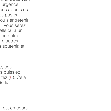
d’urgence 
 ces appels est 
es pas en 
ou s’entretenir 
l, vous serez 
lle ou à un 
une autre. 
 d’autres 
 soutenir, et 
e, ces 
s puissiez 
itez (
6
). Cela 
e la 
, est en cours, 