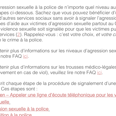
ression sexuelle à la police de n’importe quel niveau a
apes ci-dessous. Sachez que vous pouvez bénéficier d’u
’autres services sociaux sans avoir à signaler l’agressio
es d’aide aux victimes d’agression sexuelle partout au
 violence sexuelle soit signalée pour que les victimes pu
ervices (
2
). Rappelez-vous : c’est votre choix, 
et votre c
le crime à la police. 
tenir plus d’informations sur les niveaux d’agression sex
e notre FAQ 
ici
.
enir plus d’informations sur les trousses médico-légales 
vement en cas de viol), veuillez lire notre FAQ 
ici
.
crit chaque étape de la procédure de signalement d’une
 Ces étapes sont : 
ien – Appeler une ligne d’écoute téléphonique pour les v
uelle
sion sexuelle à la police
tion à la police